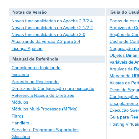
Notas da Versão
Guia do Usuá
Novas funcionalidades no Apache 2.3/2.4
Portas de escu
Novas funcionalidades no Apache 2.1/2.2
Arquivos de C
Novas funcionalidades no Apache 2.0
Seções de Con
Atualizando da versão 2.2 para 2.4
Cachê de Con
Licença Apache
Negociação de
Objetos Dinâm
Manual de Referência
Variáveis de A
Compilando e Instalando
Arquivos de Re
Iniciando
Mapeando URLs
Parando ou Reiniciando
Ajustes de Pe
Diretrizes de Configuração para execução
Dicas de Segu
Referência Rápida de Diretrizes
Configurações 
Módulos
Encriptamento
Módulos Multi-Processos (MPMs)
Execução Suex
Filtros
Guia para Ree
Handlers
Hosting Virtuai
Servidor e Programas Suportados
Glossário