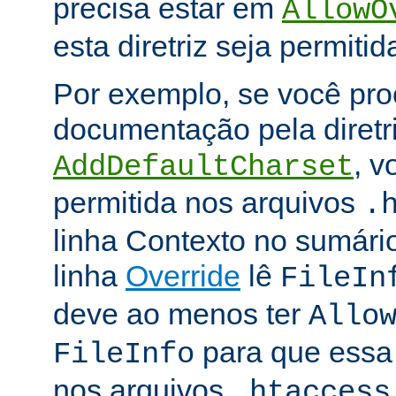
precisa estar em
AllowO
esta diretriz seja permitid
Por exemplo, se você pro
documentação pela diretr
, v
AddDefaultCharset
permitida nos arquivos
.
linha Contexto no sumário
linha
Override
lê
FileIn
deve ao menos ter
Allo
para que essa d
FileInfo
nos arquivos
.htaccess