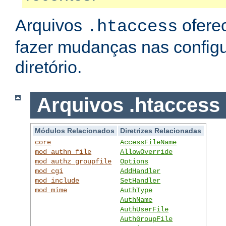
Arquivos
ofere
.htaccess
fazer mudanças nas config
diretório.
Arquivos .htaccess
Módulos Relacionados
Diretrizes Relacionadas
core
AccessFileName
mod_authn_file
AllowOverride
mod_authz_groupfile
Options
mod_cgi
AddHandler
mod_include
SetHandler
mod_mime
AuthType
AuthName
AuthUserFile
AuthGroupFile