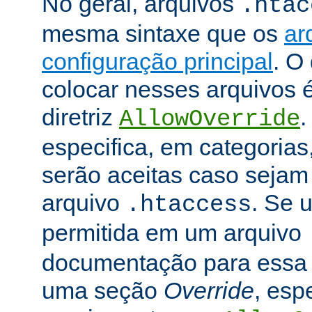
No geral, arquivos
.htac
mesma sintaxe que os
ar
configuração principal
. O
colocar nesses arquivos 
diretriz
.
AllowOverride
especifica, em categorias,
serão aceitas caso seja
arquivo
. Se u
.htaccess
permitida em um arquivo
documentação para essa di
uma seção
Override
, esp