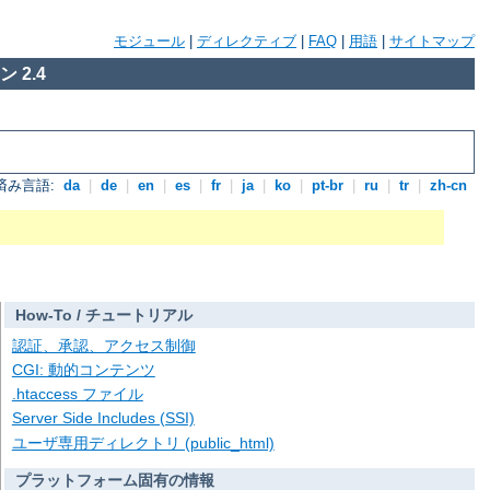
モジュール
|
ディレクティブ
|
FAQ
|
用語
|
サイトマップ
 2.4
済み言語:
da
|
de
|
en
|
es
|
fr
|
ja
|
ko
|
pt-br
|
ru
|
tr
|
zh-cn
How-To / チュートリアル
認証、承認、アクセス制御
CGI: 動的コンテンツ
.htaccess ファイル
Server Side Includes (SSI)
ユーザ専用ディレクトリ (public_html)
プラットフォーム固有の情報