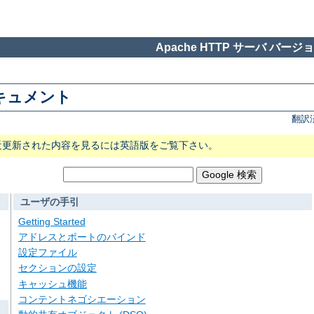
Apache HTTP サーバ バージョン
 ドキュメント
翻訳
近更新された内容を見るには英語版をご覧下さい。
ユーザの手引
Getting Started
アドレスとポートのバインド
設定ファイル
セクションの設定
キャッシュ機能
コンテントネゴシエーション