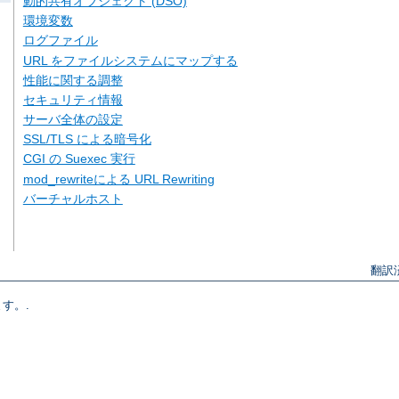
動的共有オブジェクト (DSO)
環境変数
ログファイル
URL をファイルシステムにマップする
性能に関する調整
セキュリティ情報
サーバ全体の設定
SSL/TLS による暗号化
CGI の Suexec 実行
mod_rewriteによる URL Rewriting
バーチャルホスト
翻訳
す。.