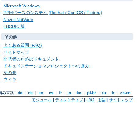
Microsoft Windows
RPMベースのシステム (Redhat / CentOS / Fedora)
Novell NetWare
EBCDIC 版
その他
よくある質問 (FAQ)
サイトマップ
開発者のためのドキュメント
ドキュメンテーションプロジェクトへの協力
その他
ウィキ
済み言語:
da
|
de
|
en
|
es
|
fr
|
ja
|
ko
|
pt-br
|
ru
|
tr
|
zh-cn
モジュール
|
ディレクティブ
|
FAQ
|
用語
|
サイトマップ