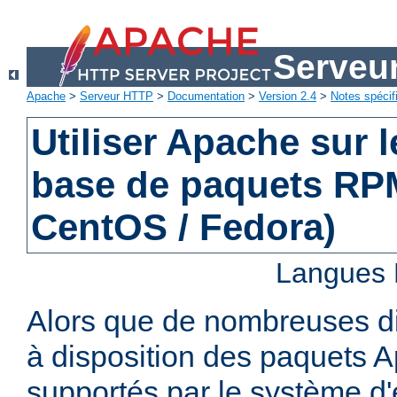
Serveu
Apache
>
Serveur HTTP
>
Documentation
>
Version 2.4
>
Notes spécif
Utiliser Apache sur 
base de paquets RPM
CentOS / Fedora)
Langues 
Alors que de nombreuses di
à disposition des paquets 
supportés par le système d'