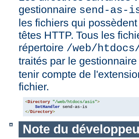
gestionnaire
send-as-i
les fichiers qui possèdent
têtes HTTP. Tous les fichi
répertoire
/web/htdocs
traités par le gestionnair
tenir compte de l'extensi
fichier.
<
Directory
"/web/htdocs/asis"
>
SetHandler
</
Directory
>
Note du développeu