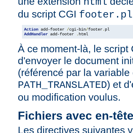
une extension
décle
html
du script CGI
footer.pl
Action
 add-footer 
/
cgi-bin
/
footer
.
AddHandler
 add-footer 
.
html
À ce moment-là, le script
d'envoyer le document in
(référencé par la variabl
) et d
PATH_TRANSLATED
ou modification voulus.
Fichiers avec en-tê
Les directives suivantes v