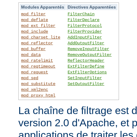
Modules Apparentés
Directives Apparentées
mod_filter
FilterChain
mod_deflate
FilterDeclare
mod_ext_filter
FilterProtocol
mod_include
FilterProvider
mod_charset_lite
AddInputFilter
mod_reflector
AddOutputFilter
mod_buffer
RemoveInputFilter
mod_data
RemoveOutputFilter
mod_ratelimit
ReflectorHeader
mod_reqtimeout
ExtFilterDefine
mod_request
ExtFilterOptions
mod_sed
SetInputFilter
mod_substitute
SetOutputFilter
mod_xml2enc
mod_proxy_html
La chaîne de filtrage est 
version 2.0 d'Apache, et 
applications de traiter le