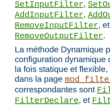
,
SetInputFilter
SetO
,
AddInputFilter
AddO
, et
RemoveInputFilter
.
RemoveOutputFilter
La méthode Dynamique p
configuration dynamique de
la fois statique et flexibl
dans la page
mod_filte
correspondantes sont
Fi
, et
FilterDeclare
Fil